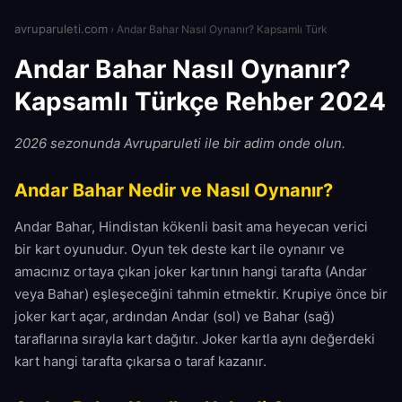
avruparuleti.com
› Andar Bahar Nasıl Oynanır? Kapsamlı Türk
Andar Bahar Nasıl Oynanır?
Kapsamlı Türkçe Rehber 2024
2026 sezonunda Avruparuleti ile bir adim onde olun.
Andar Bahar Nedir ve Nasıl Oynanır?
Andar Bahar, Hindistan kökenli basit ama heyecan verici
bir kart oyunudur. Oyun tek deste kart ile oynanır ve
amacınız ortaya çıkan joker kartının hangi tarafta (Andar
veya Bahar) eşleşeceğini tahmin etmektir. Krupiye önce bir
joker kart açar, ardından Andar (sol) ve Bahar (sağ)
taraflarına sırayla kart dağıtır. Joker kartla aynı değerdeki
kart hangi tarafta çıkarsa o taraf kazanır.