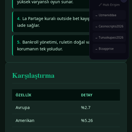
yüksek varyanslı oyun sunar.
🔗 Hızlı Erişim
→ Uzmaniddaa
4.
La Partage kuralı outside bet kayıplarında yarı
iade sağlar.
→ Casinocripto2026
→ Tunuskupasi2026
5.
Bankroll yönetimi, ruletin doğal varyansından
korumanın tek yoludur.
→ Bizapprise
Karşılaştırma
ÖZELLIK
DETAY
Avrupa
%2.7
Amerikan
%5.26