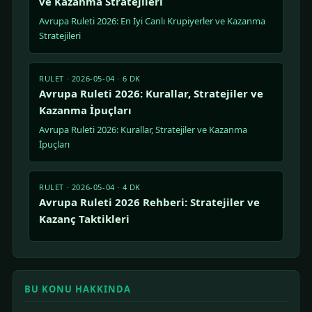
ve Kazanma Stratejileri
Avrupa Ruleti 2026: En İyi Canlı Krupiyerler ve Kazanma
Stratejileri
RULET · 2026-05-04 · 6 DK
Avrupa Ruleti 2026: Kurallar, Stratejiler ve
Kazanma İpuçları
Avrupa Ruleti 2026: Kurallar, Stratejiler ve Kazanma
İpuçları
RULET · 2026-05-04 · 4 DK
Avrupa Ruleti 2026 Rehberi: Stratejiler ve
Kazanç Taktikleri
BU KONU HAKKINDA