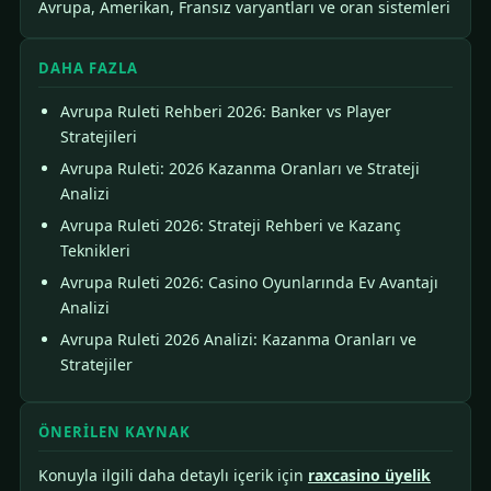
Avrupa, Amerikan, Fransız varyantları ve oran sistemleri
DAHA FAZLA
Avrupa Ruleti Rehberi 2026: Banker vs Player
Stratejileri
Avrupa Ruleti: 2026 Kazanma Oranları ve Strateji
Analizi
Avrupa Ruleti 2026: Strateji Rehberi ve Kazanç
Teknikleri
Avrupa Ruleti 2026: Casino Oyunlarında Ev Avantajı
Analizi
Avrupa Ruleti 2026 Analizi: Kazanma Oranları ve
Stratejiler
ÖNERILEN KAYNAK
Konuyla ilgili daha detaylı içerik için
raxcasino üyelik