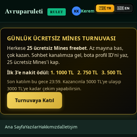
Avruparuleti
🇹🇷 TR
🇬🇧 EN
Kerem Kaya
· Strateji Yazarı
KK
RULET
GÜNLÜK ÜCRETSİZ MİNES TURNUVASI
Herkese
25 ücretsiz Mines freebet
. Az mayına bas,
çok kazan. Sohbet kanalımıza gel, bota profil ID'ni yaz,
25 ücretsiz Mines'i kap.
İlk 3'e nakit ödül:
1. 1000 TL
2. 750 TL
3. 500 TL
Son katılım bu gece 23:59. Kazancınla 5000 TL'ye ulaşıp
3000 TL'ye kadar çekim yapabilirsin.
Turnuvaya Katıl
Ana Sayfa
Yazılar
Hakkımızda
İletişim