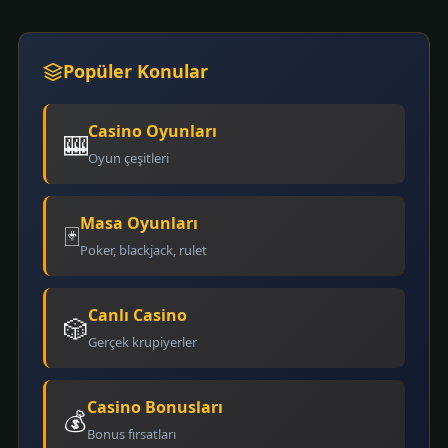
Popüler Konular
Casino Oyunları
🎰
Oyun çeşitleri
Masa Oyunları
🃏
Poker, blackjack, rulet
Canlı Casino
🎲
Gerçek krupiyerler
Casino Bonusları
💰
Bonus fırsatları