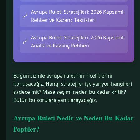
Avrupa Ruleti Stratejileri: 2026 Kapsamlı
🔗
Rehber ve Kazanç Taktikleri
Avrupa Ruleti Stratejileri: 2026 Kapsamlı
🔗
Analiz ve Kazanç Rehberi
Bugün sizinle avrupa ruletinin inceliklerini
konuşacağız. Hangi stratejiler işe yarıyor, hangileri
sadece mit? Masa seçimi neden bu kadar kritik?
Bütün bu sorulara yanıt arayacağız.
Avrupa Ruleti Nedir ve Neden Bu Kadar
Popüler?