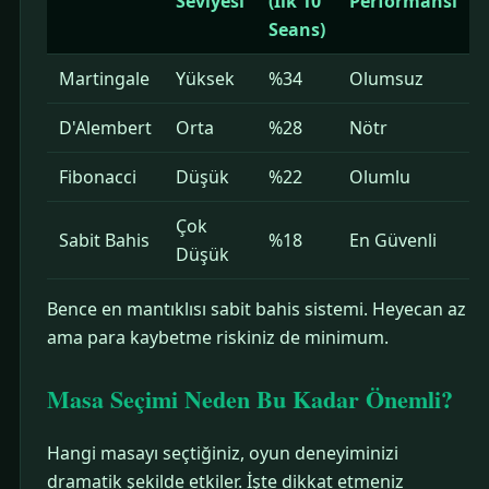
Seviyesi
(İlk 10
Performansı
Seans)
Martingale
Yüksek
%34
Olumsuz
D'Alembert
Orta
%28
Nötr
Fibonacci
Düşük
%22
Olumlu
Çok
Sabit Bahis
%18
En Güvenli
Düşük
Bence en mantıklısı sabit bahis sistemi. Heyecan az
ama para kaybetme riskiniz de minimum.
Masa Seçimi Neden Bu Kadar Önemli?
Hangi masayı seçtiğiniz, oyun deneyiminizi
dramatik şekilde etkiler. İşte dikkat etmeniz