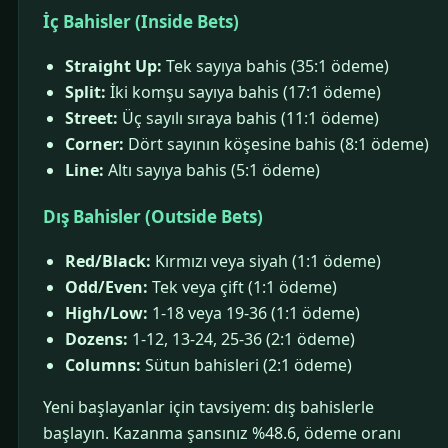
İç Bahisler (Inside Bets)
Straight Up:
Tek sayıya bahis (35:1 ödeme)
Split:
İki komşu sayıya bahis (17:1 ödeme)
Street:
Üç sayılı sıraya bahis (11:1 ödeme)
Corner:
Dört sayının köşesine bahis (8:1 ödeme)
Line:
Altı sayıya bahis (5:1 ödeme)
Dış Bahisler (Outside Bets)
Red/Black:
Kırmızı veya siyah (1:1 ödeme)
Odd/Even:
Tek veya çift (1:1 ödeme)
High/Low:
1-18 veya 19-36 (1:1 ödeme)
Dozens:
1-12, 13-24, 25-36 (2:1 ödeme)
Columns:
Sütun bahisleri (2:1 ödeme)
Yeni başlayanlar için tavsiyem: dış bahislerle
başlayın. Kazanma şansınız %48.6, ödeme oranı