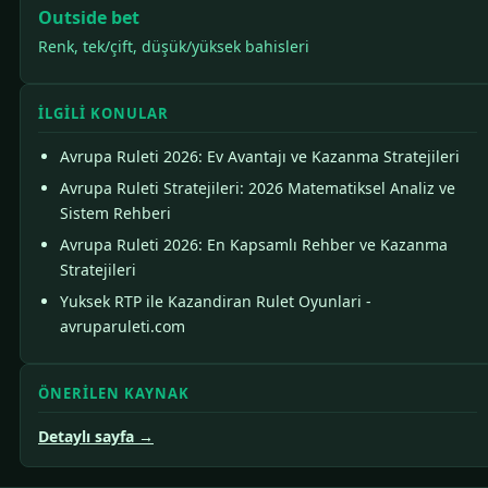
Outside bet
Renk, tek/çift, düşük/yüksek bahisleri
İLGILI KONULAR
Avrupa Ruleti 2026: Ev Avantajı ve Kazanma Stratejileri
Avrupa Ruleti Stratejileri: 2026 Matematiksel Analiz ve
Sistem Rehberi
Avrupa Ruleti 2026: En Kapsamlı Rehber ve Kazanma
Stratejileri
Yuksek RTP ile Kazandiran Rulet Oyunlari -
avruparuleti.com
ÖNERILEN KAYNAK
Detaylı sayfa →