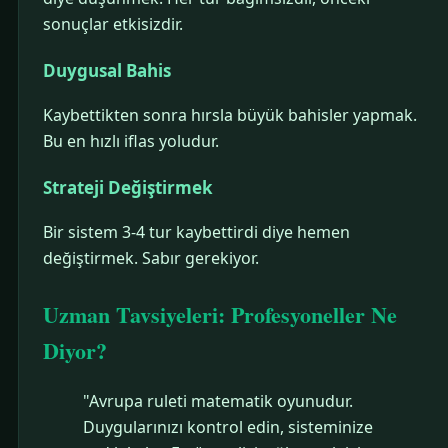
sonuçlar etkisizdir.
Duygusal Bahis
Kaybettikten sonra hırsla büyük bahisler yapmak.
Bu en hızlı iflas yoludur.
Strateji Değiştirmek
Bir sistem 3-4 tur kaybettirdi diye hemen
değiştirmek. Sabır gerekiyor.
Uzman Tavsiyeleri: Profesyoneller Ne
Diyor?
"Avrupa ruleti matematik oyunudur.
Duygularınızı kontrol edin, sisteminize