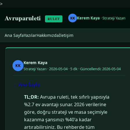
>
Avruparuleti
Kerem Kaya
· Strateji Yazarı
KK
RULET
Ana Sayfa
Yazılar
Hakkımızda
İletişim
Kerem Kaya
KK
Strateji Yazarı · 2026-05-04 · 5 dk · Güncellendi: 2026-05-04
← Ana Sayfa
TL;DR:
Avrupa ruleti, tek sıfırlı yapısıyla
%2.7 ev avantajı sunar. 2026 verilerine
göre, doğru strateji ve masa seçimiyle
kazanma şansınızı %40'a kadar
artırabilirsiniz. Bu rehberde tüm