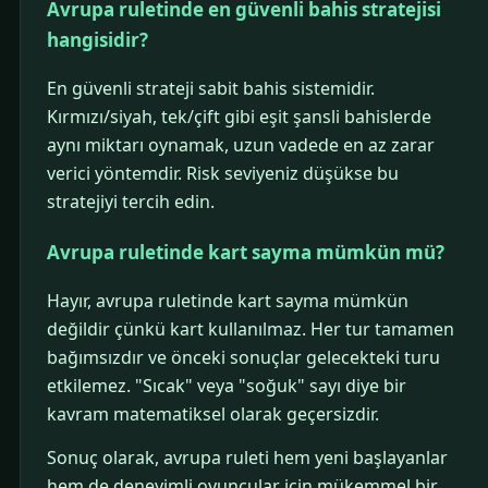
Avrupa ruletinde en güvenli bahis stratejisi
hangisidir?
En güvenli strateji sabit bahis sistemidir.
Kırmızı/siyah, tek/çift gibi eşit şansli bahislerde
aynı miktarı oynamak, uzun vadede en az zarar
verici yöntemdir. Risk seviyeniz düşükse bu
stratejiyi tercih edin.
Avrupa ruletinde kart sayma mümkün mü?
Hayır, avrupa ruletinde kart sayma mümkün
değildir çünkü kart kullanılmaz. Her tur tamamen
bağımsızdır ve önceki sonuçlar gelecekteki turu
etkilemez. "Sıcak" veya "soğuk" sayı diye bir
kavram matematiksel olarak geçersizdir.
Sonuç olarak, avrupa ruleti hem yeni başlayanlar
hem de deneyimli oyuncular için mükemmel bir