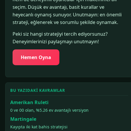
seçim. Düşük ev avantajı, basit kurallar ve
heyecanlı oynanış sunuyor. Unutmayın: en önemli
strateji, eğlenerek ve sorumlu şekilde oynamak.
Peki siz hangi stratejiyi tercih ediyorsunuz?
Deneyimlerinizi paylaşmayı unutmayın!
Hemen Oyna
BU YAZIDAKI KAVRAMLAR
Amerikan Ruleti
0 ve 00 olan, %5.26 ev avantajlı versiyon
Martingale
Kayıpta iki kat bahis stratejisi