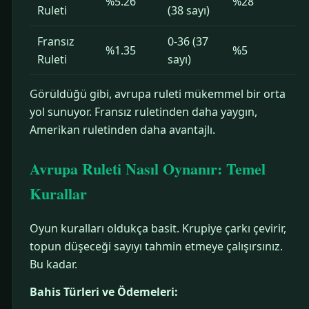
%5.26
%28
Ruleti
(38 sayı)
Fransız
0-36 (37
%1.35
%5
Ruleti
sayı)
Görüldüğü gibi, avrupa ruleti mükemmel bir orta
yol sunuyor. Fransız ruletinden daha yaygın,
Amerikan ruletinden daha avantajlı.
Avrupa Ruleti Nasıl Oynanır: Temel
Kurallar
Oyun kuralları oldukça basit. Krupiye çarkı çevirir,
topun düşeceği sayıyı tahmin etmeye çalışırsınız.
Bu kadar.
Bahis Türleri ve Ödemeleri: