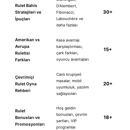
Rulet Bahis
D'Alembert,
30+
Stratejileri ve
Fibonacci,
İpuçları
Labouchère ve
daha fazlası
Amerikan vs
Kasa avantajı
Avrupa
karşılaştırması,
15+
Ruletisi
çark farkları,
oyuncu avantajları
Farkları
Canlı krupiyeli
Çevrimiçi
masalar, mobil
20+
Rulet Oyna
uyumluluk, yazılım
Rehberi
sağlayıcıları
Hoş geldin
Rulet
bonusları, çevrim
18+
Bonusları ve
şartları, VIP
Promosyonları
programlar