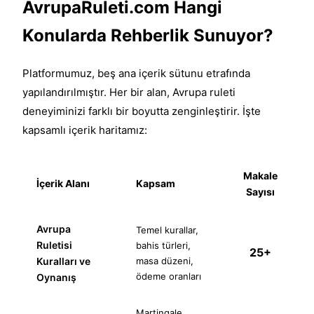
AvrupaRuleti.com Hangi
Konularda Rehberlik Sunuyor?
Platformumuz, beş ana içerik sütunu etrafında
yapılandırılmıştır. Her bir alan, Avrupa ruleti
deneyiminizi farklı bir boyutta zenginleştirir. İşte
kapsamlı içerik haritamız:
Makale
İçerik Alanı
Kapsam
Sayısı
Avrupa
Temel kurallar,
Ruletisi
bahis türleri,
25+
Kuralları ve
masa düzeni,
ödeme oranları
Oynanış
Martingale,