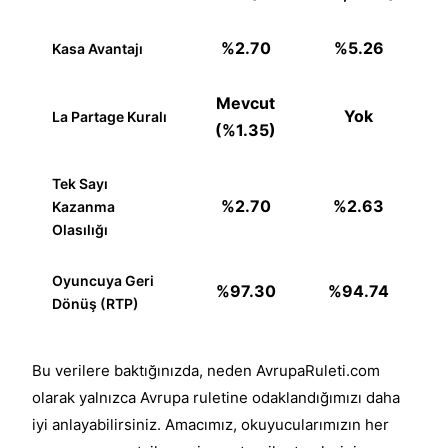
%2.70
%5.26
Kasa Avantajı
Mevcut
Yok
La Partage Kuralı
(%1.35)
Tek Sayı
%2.70
%2.63
Kazanma
Olasılığı
Oyuncuya Geri
%97.30
%94.74
Dönüş (RTP)
Bu verilere baktığınızda, neden AvrupaRuleti.com
olarak yalnızca Avrupa ruletine odaklandığımızı daha
iyi anlayabilirsiniz. Amacımız, okuyucularımızın her