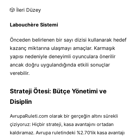
🎲 İleri Düzey
Labouchère Sistemi
Önceden belirlenen bir sayı dizisi kullanarak hedef
kazanç miktarına ulaşmayı amaçlar. Karmaşık
yapısı nedeniyle deneyimli oyunculara önerilir
ancak doğru uygulandığında etkili sonuçlar
verebilir.
Strateji Ötesi: Bütçe Yönetimi ve
Disiplin
AvrupaRuleti.com olarak bir gerçeğin altını sürekli
çiziyoruz: Hiçbir strateji, kasa avantajını ortadan
kaldıramaz. Avrupa ruletindeki %2.70'lik kasa avantajı