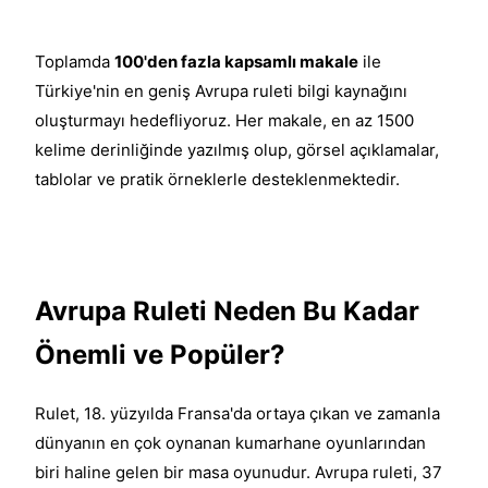
Toplamda
100'den fazla kapsamlı makale
ile
Türkiye'nin en geniş Avrupa ruleti bilgi kaynağını
oluşturmayı hedefliyoruz. Her makale, en az 1500
kelime derinliğinde yazılmış olup, görsel açıklamalar,
tablolar ve pratik örneklerle desteklenmektedir.
Avrupa Ruleti Neden Bu Kadar
Önemli ve Popüler?
Rulet, 18. yüzyılda Fransa'da ortaya çıkan ve zamanla
dünyanın en çok oynanan kumarhane oyunlarından
biri haline gelen bir masa oyunudur. Avrupa ruleti, 37