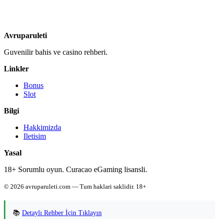
Avruparuleti
Guvenilir bahis ve casino rehberi.
Linkler
Bonus
Slot
Bilgi
Hakkimizda
Iletisim
Yasal
18+ Sorumlu oyun. Curacao eGaming lisansli.
© 2026 avruparuleti.com — Tum haklari saklidir. 18+
📚
Detaylı Rehber İçin Tıklayın