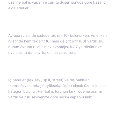
üzerine bahis yapar ve çarkta düşen sonuca göre kazanç
elde ederler.
Amerikan ruleti ile Avrupa ruleti arasındaki fark
nedir?
Avrupa ruletinde sadece tek sıfır (0) bulunurken, Amerikan
ruletinde hem tek sıfır (0) hem de çift sıfır (00) vardır. Bu
durum Avrupa ruletinin ev avantajını %2.7'ye düşürür ve
oyunculara daha iyi kazanma şansı sunar.
Avruparuleti oynarken hangi bahis türlerini
yapabilirim?
İç bahisler (tek sayı, split, street) ve dış bahisler
(kırmızı/siyah, tek/çift, yüksek/düşük) olmak üzere iki ana
kategori bulunur. Her bahis türünün farklı ödeme oranları
vardır ve risk seviyenize göre seçim yapabilirsiniz.
Online Avrupa ruleti güvenli midir?