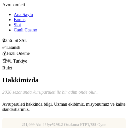
Avruparuleti
Ana Sayfa
Bonus
Slot
Canli Casino
🔒
256-bit SSL
✅
Lisansli
💰
Hizli Odeme
🏆
#1 Turkiye
Rulet
Hakkimizda
2026 sezonunda Avruparuleti ile bir adim onde olun.
Avruparuleti hakkinda bilgi. Uzman ekibimiz, misyonumuz ve kalite
standartlarimiz.
211,099
Aktif Uye
%98.2
Ortalama RTP
1,785
Oyun