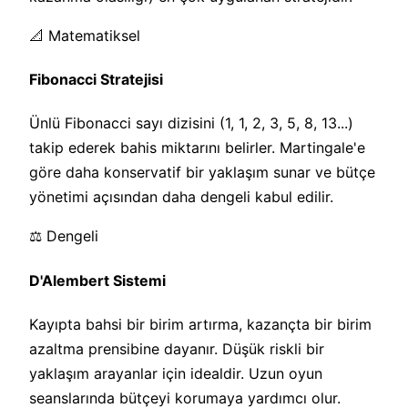
📐 Matematiksel
Fibonacci Stratejisi
Ünlü Fibonacci sayı dizisini (1, 1, 2, 3, 5, 8, 13...)
takip ederek bahis miktarını belirler. Martingale'e
göre daha konservatif bir yaklaşım sunar ve bütçe
yönetimi açısından daha dengeli kabul edilir.
⚖️ Dengeli
D'Alembert Sistemi
Kayıpta bahsi bir birim artırma, kazançta bir birim
azaltma prensibine dayanır. Düşük riskli bir
yaklaşım arayanlar için idealdir. Uzun oyun
seanslarında bütçeyi korumaya yardımcı olur.