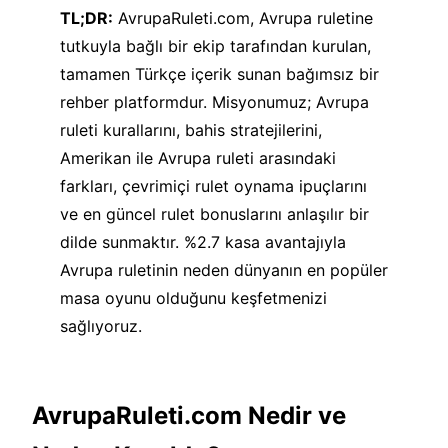
TL;DR:
AvrupaRuleti.com, Avrupa ruletine
tutkuyla bağlı bir ekip tarafından kurulan,
tamamen Türkçe içerik sunan bağımsız bir
rehber platformdur. Misyonumuz; Avrupa
ruleti kurallarını, bahis stratejilerini,
Amerikan ile Avrupa ruleti arasındaki
farkları, çevrimiçi rulet oynama ipuçlarını
ve en güncel rulet bonuslarını anlaşılır bir
dilde sunmaktır. %2.7 kasa avantajıyla
Avrupa ruletinin neden dünyanın en popüler
masa oyunu olduğunu keşfetmenizi
sağlıyoruz.
AvrupaRuleti.com Nedir ve