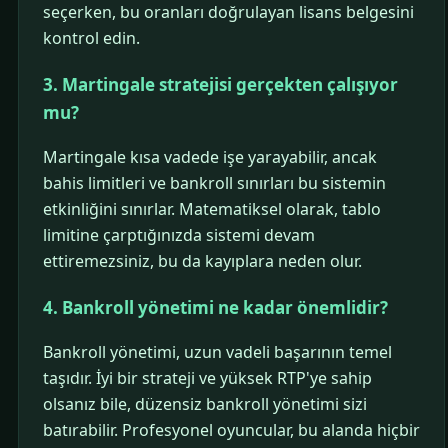
seçerken, bu oranları doğrulayan lisans belgesini
kontrol edin.
3. Martingale stratejisi gerçekten çalışıyor
mu?
Martingale kısa vadede işe yarayabilir, ancak
bahis limitleri ve bankroll sınırları bu sistemin
etkinliğini sınırlar. Matematiksel olarak, tablo
limitine çarptığınızda sistemi devam
ettiremezsiniz, bu da kayıplara neden olur.
4. Bankroll yönetimi ne kadar önemlidir?
Bankroll yönetimi, uzun vadeli başarının temel
taşıdır. İyi bir strateji ve yüksek RTP'ye sahip
olsanız bile, düzensiz bankroll yönetimi sizi
batırabilir. Profesyonel oyuncular, bu alanda hiçbir