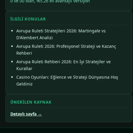
0 ve 00 olan, %5.26 ev avantajlı versiyon
İLGILI KONULAR
Avrupa Ruleti Stratejileri 2026: Martingale vs
D'Alembert Analizi
Avrupa Ruleti 2026: Profesyonel Strateji ve Kazanç
Rehberi
Avrupa Ruleti Rehberi 2026: En İyi Stratejiler ve
Kurallar
Casino Oyunları: Eğlence ve Strateji Dünyasına Hoş
Geldiniz
ÖNERILEN KAYNAK
Detaylı sayfa →