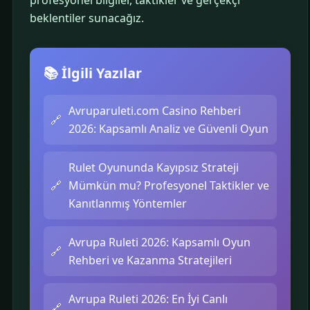
profesyonel bilgiler, taktikler ve gerçekçi
beklentiler sunacağız.
📚 İlgili Yazılar
Avruparuleti.com Casino Rehberi
🔗
2026: Kapsamlı Analiz ve Güvenli Oyun
Rulet Oyununda Kayıpsız Strateji
🔗
Mümkün mu? Profesyonel Taktikler ve
Kanıtlanmış Yöntemler
Avrupa Ruleti 2026: Kapsamlı Oyun
🔗
Rehberi ve Kazanma Stratejileri
Avrupa Ruleti 2026: En İyi Canlı
🔗