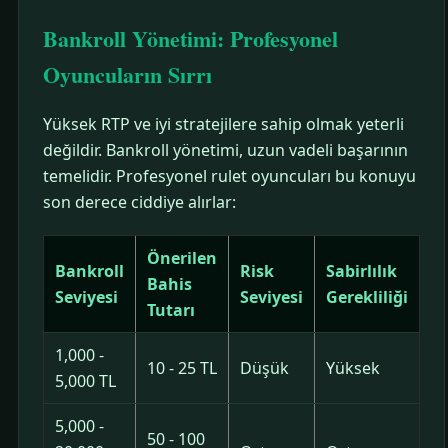
Bankroll Yönetimi: Profesyonel
Oyuncuların Sırrı
Yüksek RTP ve iyi stratejilere sahip olmak yeterli
değildir. Bankroll yönetimi, uzun vadeli başarının
temelidir. Profesyonel rulet oyuncuları bu konuyu
son derece ciddiye alırlar:
Önerilen
Bankroll
Risk
Sabirlılık
Bahis
Seviyesi
Seviyesi
Gerekliliği
Tutarı
1,000 -
10 - 25 TL
Düşük
Yüksek
5,000 TL
5,000 -
50 - 100