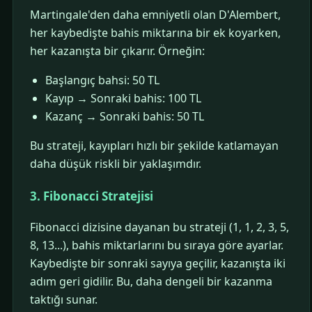
Martingale'den daha emniyetli olan D'Alembert,
her kaybedişte bahis miktarına bir ek koyarken,
her kazanışta bir çıkarır. Örneğin:
Başlangıç bahsi: 50 TL
Kayıp → Sonraki bahis: 100 TL
Kazanç → Sonraki bahis: 50 TL
Bu strateji, kayıpları hızlı bir şekilde katlamayan
daha düşük riskli bir yaklaşımdır.
3. Fibonacci Stratejisi
Fibonacci dizisine dayanan bu strateji (1, 1, 2, 3, 5,
8, 13...), bahis miktarlarını bu sıraya göre ayarlar.
Kaybedişte bir sonraki sayıya geçilir, kazanışta iki
adım geri gidilir. Bu, daha dengeli bir kazanma
taktığı sunar.