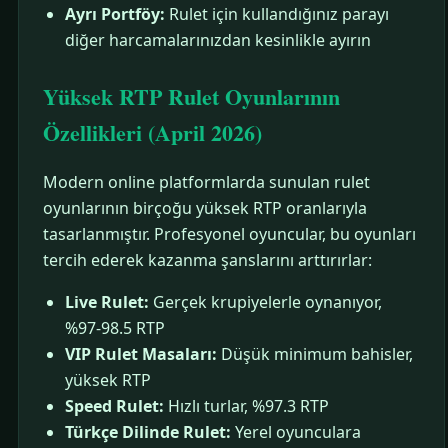
Ayrı Portföy:
Rulet için kullandığınız parayı
diğer harcamalarınızdan kesinlikle ayırın
Yüksek RTP Rulet Oyunlarının
Özellikleri (April 2026)
Modern online platformlarda sunulan rulet
oyunlarının birçoğu yüksek RTP oranlarıyla
tasarlanmıştır. Profesyonel oyuncular, bu oyunları
tercih ederek kazanma şanslarını arttırırlar:
Live Rulet:
Gerçek krupiyelerle oynanıyor,
%97-98.5 RTP
VIP Rulet Masaları:
Düşük minimum bahisler,
yüksek RTP
Speed Rulet:
Hızlı turlar, %97.3 RTP
Türkçe Dilinde Rulet:
Yerel oyunculara