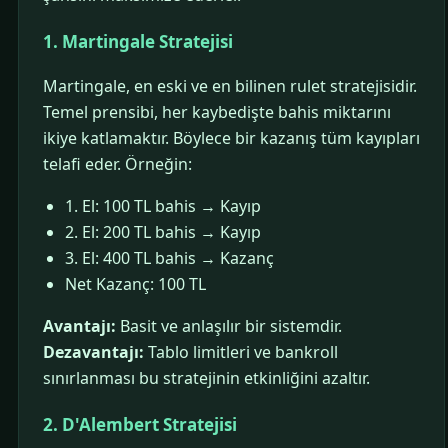
1. Martingale Stratejisi
Martingale, en eski ve en bilinen rulet stratejisidir.
Temel prensibi, her kaybedişte bahis miktarını
ikiye katlamaktır. Böylece bir kazanış tüm kayıpları
telafi eder. Örneğin:
1. El: 100 TL bahis → Kayıp
2. El: 200 TL bahis → Kayıp
3. El: 400 TL bahis → Kazanç
Net Kazanç: 100 TL
Avantajı:
Basit ve anlaşılır bir sistemdir.
Dezavantajı:
Tablo limitleri ve bankroll
sınırlanması bu stratejinin etkinliğini azaltır.
2. D'Alembert Stratejisi