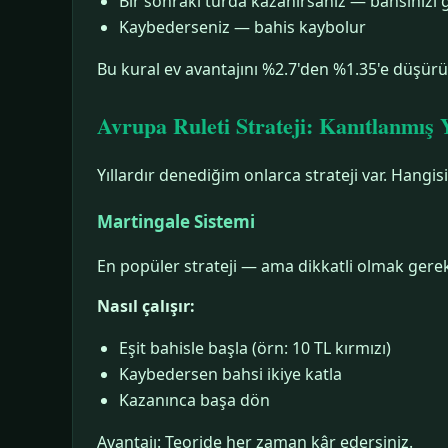
Bir sonraki turda kazanırsanız — bahsinizi ge
Kaybederseniz — bahis kaybolur
Bu kural ev avantajını %2.7'den %1.35'e düşür
Avrupa Ruleti Strateji: Kanıtlanmış
Yıllardır denediğim onlarca strateji var. Hangisi
Martingale Sistemi
En popüler strateji — ama dikkatli olmak gere
Nasıl çalışır:
Eşit bahisle başla (örn: 10 TL kırmızı)
Kaybedersen bahsi ikiye katla
Kazanınca başa dön
Avantajı: Teoride her zaman kâr edersiniz.