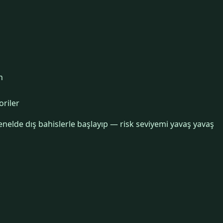
n
oriler
nelde dış bahislerle başlayıp — risk seviyemi yavaş yavaş