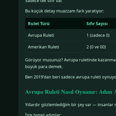
Sadece tek sıfır var.
Bu küçük detay muazzam fark yaratıyor:
Rulet Türü
Sıfır Sayısı
Avrupa Ruleti
1 (sadece 0)
Amerikan Ruleti
2 (0 ve 00)
Görüyor musunuz? Avrupa ruletinde kazanma 
büyük para demek.
Ben 2019'dan beri sadece avrupa ruleti oynuy
Avrupa Ruleti Nasıl Oynanır: Adım
Yıllardır gözlemlediğim bir şey var — insanlar 
İşte temel adımlar: