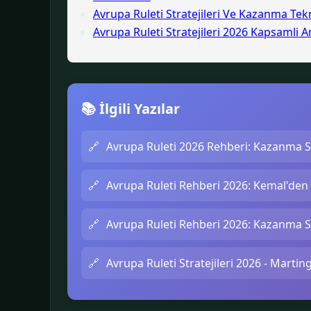
Avrupa Ruleti Stratejileri Ve Kazanma Tek
Avrupa Ruleti Stratejileri 2026 Kapsamli An
📚 İlgili Yazılar
🔗
Avrupa Ruleti 2026 Rehberi: Kazanma Str
🔗
Avrupa Ruleti Rehberi 2026: Kemal'den S
🔗
Avrupa Ruleti Rehberi 2026: Kazanma Str
🔗
Avrupa Ruleti Stratejileri 2026 - Martin