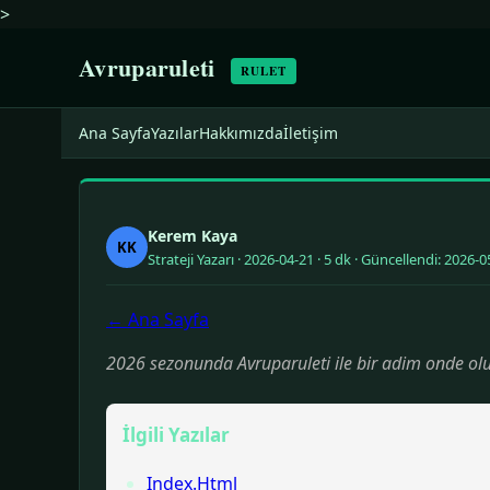
>
Avruparuleti
RULET
Ana Sayfa
Yazılar
Hakkımızda
İletişim
Kerem Kaya
KK
Strateji Yazarı · 2026-04-21 · 5 dk · Güncellendi: 2026-
← Ana Sayfa
2026 sezonunda Avruparuleti ile bir adim onde ol
İlgili Yazılar
Index.Html