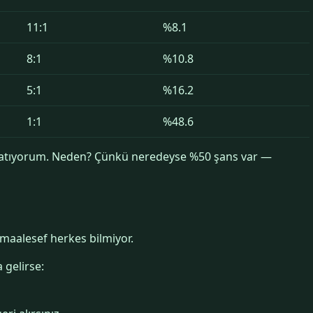
11:1
%8.1
8:1
%10.8
5:1
%16.2
1:1
%48.6
aşlatıyorum. Neden? Çünkü neredeyse %50 şans var —
maalesef herkes bilmiyor.
a gelirse: