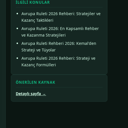
İLGILI KONULAR
Avrupa Ruleti 2026 Rehberi: Stratejiler ve
Kazanç Taktikleri
Avrupa Ruleti 2026: En Kapsamlı Rehber
ve Kazanma Stratejileri
Avrupa Ruleti Rehberi 2026: Kemal'den
Strateji ve Tüyolar
Avrupa Ruleti 2026 Rehberi: Strateji ve
Kazanç Formülleri
ÖNERILEN KAYNAK
Detaylı sayfa →