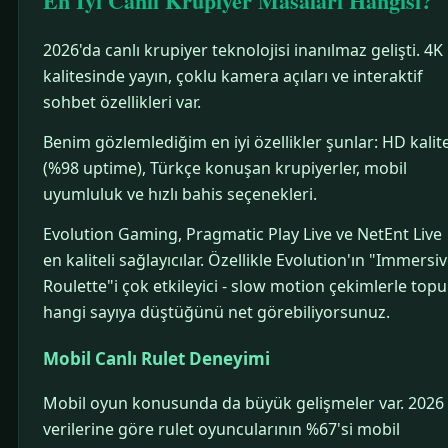
En İyi Canlı Krupiyer Masaları Hangisi?
2026'da canlı krupiyer teknolojisi inanılmaz gelişti. 4K
kalitesinde yayın, çoklu kamera açıları ve interaktif
sohbet özellikleri var.
Benim gözlemlediğim en iyi özellikler şunlar: HD kalit
(%98 uptime), Türkçe konuşan krupiyerler, mobil
uyumluluk ve hızlı bahis seçenekleri.
Evolution Gaming, Pragmatic Play Live ve NetEnt Live
en kaliteli sağlayıcılar. Özellikle Evolution'ın "Immersi
Roulette"i çok etkileyici - slow motion çekimlerle top
hangi sayıya düştüğünü net görebiliyorsunuz.
Mobil Canlı Rulet Deneyimi
Mobil oyun konusunda da büyük gelişmeler var. 2026
verilerine göre rulet oyuncularının %67'si mobil