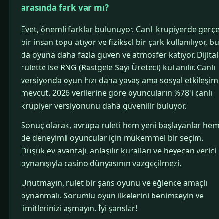
arasında fark var mı?
Evet, önemli farklar bulunuyor. Canlı krupiyerde gerç
bir insan topu atıyor ve fiziksel bir çark kullanılıyor, bu
da oyuna daha fazla güven ve atmosfer katıyor. Dijital
rulette ise RNG (Rastgele Sayı Üreteci) kullanılır. Canlı
versiyonda oyun hızı daha yavaş ama sosyal etkileşim
mevcut. 2026 verilerine göre oyuncuların %78'i canlı
krupiyer versiyonunu daha güvenilir buluyor.
Sonuç olarak, avrupa ruleti hem yeni başlayanlar he
de deneyimli oyuncular için mükemmel bir seçim.
Düşük ev avantajı, anlaşılır kuralları ve heyecan verici
oynanışıyla casino dünyasının vazgeçilmezi.
Unutmayın, rulet bir şans oyunu ve eğlence amaçlı
oynanmalı. Sorumlu oyun ilkelerini benimseyin ve
limitlerinizi aşmayın. İyi şanslar!