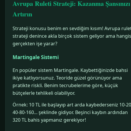
Avrupa Ruleti Strateji: Kazanma Şansınızı
Artırın
Strateji konusu benim en sevdiğim kısım! Avrupa rulet
strateji denince akla birçok sistem geliyor ama hangis
gerçekten işe yarar?
Martingale Sistemi
En popüler sistem Martingale. Kaybettiğinizde bahsi
ikiye katlıyorsunuz. Teoride güzel görünüyor ama
pratikte riskli. Benim tecrubelerime göre, küçük
bütçelerle tehlikeli olabiliyor.
Örnek: 10 TL ile başlayıp art arda kaybederseniz 10-20
40-80-160... şeklinde gidiyor. Beşinci kaybın ardından
320 TL bahis yapmanız gerekiyor!