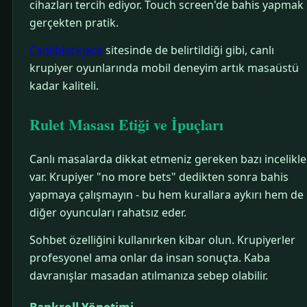
cihazları tercih ediyor. Touch screen'de bahis yapmak
gerçekten pratik.
Canliblackjack
sitesinde de belirtildiği gibi, canlı
krupiyer oyunlarında mobil deneyim artık masaüstü
kadar kaliteli.
Rulet Masası Etiği ve İpuçları
Canlı masalarda dikkat etmeniz gereken bazı incelikle
var. Krupiyer "no more bets" dedikten sonra bahis
yapmaya çalışmayın - bu hem kurallara aykırı hem de
diğer oyuncuları rahatsız eder.
Sohbet özelliğini kullanırken kibar olun. Krupiyerler
profesyonel ama onlar da insan sonuçta. Kaba
davranışlar masadan atılmanıza sebep olabilir.