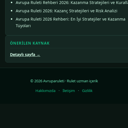
Avrupa Ruleti Rehberi 2026: Kazanma Stratejileri ve Kurall
Avrupa Ruleti 2026: Kazanç Stratejileri ve Risk Analizi
Avrupa Ruleti 2026 Rehberi: En İyi Stratejiler ve Kazanma
Tüyoları
ÖNERILEN KAYNAK
Detaylı sayfa →
© 2026 Avruparuleti · Rulet uzman içerik
Hakkımızda
·
İletişim
·
Gizlilik