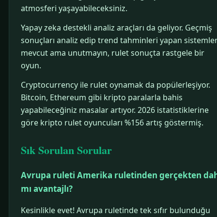
atmosferi yaşayabileceksiniz.
Yapay zeka destekli analiz araçları da geliyor. Geçmiş
sonuçları analiz edip trend tahminleri yapan sistemle
mevcut ama unutmayın, rulet sonuçta rastgele bir
oyun.
Cryptocurrency ile rulet oynamak da popülerleşiyor.
Bitcoin, Ethereum gibi kripto paralarla bahis
yapabileceğiniz masalar artıyor. 2026 istatistiklerine
göre kripto rulet oyuncuları %156 artış göstermiş.
Sık Sorulan Sorular
Avrupa ruleti Amerika ruletinden gerçekten da
mı avantajlı?
Kesinlikle evet! Avrupa ruletinde tek sıfır bulunduğu