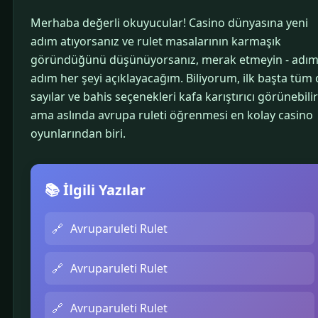
Merhaba değerli okuyucular! Casino dünyasına yeni
adım atıyorsanız ve rulet masalarının karmaşık
göründüğünü düşünüyorsanız, merak etmeyin - adı
adım her şeyi açıklayacağım. Biliyorum, ilk başta tüm 
sayılar ve bahis seçenekleri kafa karıştırıcı görünebilir
ama aslında avrupa ruleti öğrenmesi en kolay casino
oyunlarından biri.
📚 İlgili Yazılar
🔗
Avruparuleti Rulet
🔗
Avruparuleti Rulet
🔗
Avruparuleti Rulet