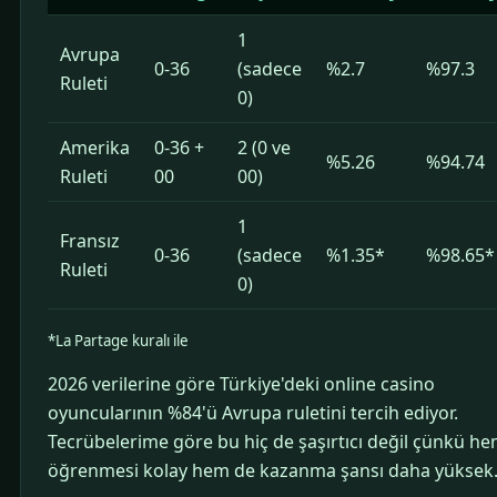
1
Avrupa
0-36
(sadece
%2.7
%97.3
Ruleti
0)
Amerika
0-36 +
2 (0 ve
%5.26
%94.74
Ruleti
00
00)
1
Fransız
0-36
(sadece
%1.35*
%98.65*
Ruleti
0)
*La Partage kuralı ile
2026 verilerine göre Türkiye'deki online casino
oyuncularının %84'ü Avrupa ruletini tercih ediyor.
Tecrübelerime göre bu hiç de şaşırtıcı değil çünkü h
öğrenmesi kolay hem de kazanma şansı daha yüksek