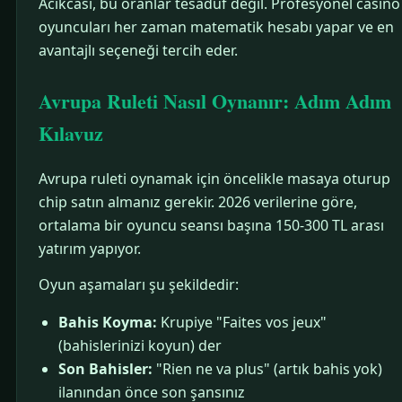
Acikcasi, bu oranlar tesadüf değil. Profesyonel casino
oyuncuları her zaman matematik hesabı yapar ve en
avantajlı seçeneği tercih eder.
Avrupa Ruleti Nasıl Oynanır: Adım Adım
Kılavuz
Avrupa ruleti oynamak için öncelikle masaya oturup
chip satın almanız gerekir. 2026 verilerine göre,
ortalama bir oyuncu seansı başına 150-300 TL arası
yatırım yapıyor.
Oyun aşamaları şu şekildedir:
Bahis Koyma:
Krupiye "Faites vos jeux"
(bahislerinizi koyun) der
Son Bahisler:
"Rien ne va plus" (artık bahis yok)
ilanından önce son şansınız