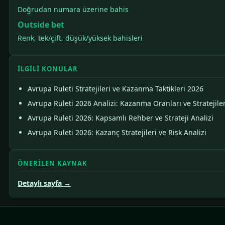
Doğrudan numara üzerine bahis
Outside bet
Renk, tek/çift, düşük/yüksek bahisleri
İLGILI KONULAR
Avrupa Ruleti Stratejileri ve Kazanma Taktikleri 2026
Avrupa Ruleti 2026 Analizi: Kazanma Oranları ve Stratejile
Avrupa Ruleti 2026: Kapsamlı Rehber ve Strateji Analizi
Avrupa Ruleti 2026: Kazanç Stratejileri ve Risk Analizi
ÖNERILEN KAYNAK
Detaylı sayfa →