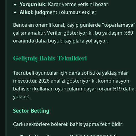
Yorgunluk:
Karar verme yetisini bozar
Alkol:
Judgment'ı olumsuz etkiler
Bence en önemli kural, kayıp günlerde "toparlamaya"
çalışmamaktır. Veriler gösteriyor ki, bu yaklaşım %89
oranında daha büyük kayıplara yol açıyor.
Gelişmiş Bahis Teknikleri
Tecrübeli oyuncular için daha sofistike yaklaşımlar
mevcuttur. 2026 analizi gösteriyor ki, kombinasyon
bahisleri kullanan oyuncuların başarı oranı %19 daha
yüksek.
Sector Betting
Çarkı sektörlere bölerek bahis yapma tekniğidir: