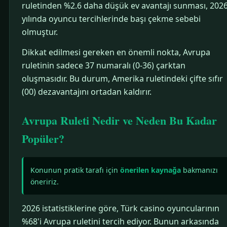
ruletinden %2.6 daha düşük ev avantajı sunması, 202
yılında oyuncu tercihlerinde başı çekme sebebi
olmuştur.
Dikkat edilmesi gereken en önemli nokta, Avrupa
ruletinin sadece 37 numaralı (0-36) çarktan
oluşmasıdır. Bu durum, Amerika ruletindeki çifte sıfır
(00) dezavantajını ortadan kaldırır.
Avrupa Ruleti Nedir ve Neden Bu Kadar
Popüler?
Konunun pratik tarafı için
önerilen kaynağa
bakmanızı
öneririz.
2026 istatistiklerine göre, Türk casino oyuncularının
%68'i Avrupa ruletini tercih ediyor. Bunun arkasında