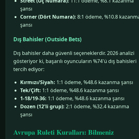
Street (Üç Numara):
11:1 ödeme, %8.1 kazanma
şansı
Corner (Dört Numara):
8:1 ödeme, %10.8 kazanm
şansı
Dış Bahisler (Outside Bets)
Dış bahisler daha güvenli seçeneklerdir. 2026 analizi
gösteriyor ki, başarılı oyuncuların %74'ü dış bahisleri
tercih ediyor:
Kırmızı/Siyah:
1:1 ödeme, %48.6 kazanma şansı
Tek/Çift:
1:1 ödeme, %48.6 kazanma şansı
1-18/19-36:
1:1 ödeme, %48.6 kazanma şansı
Dozen (12'li grup):
2:1 ödeme, %32.4 kazanma
şansı
Avrupa Ruleti Kuralları: Bilmeniz