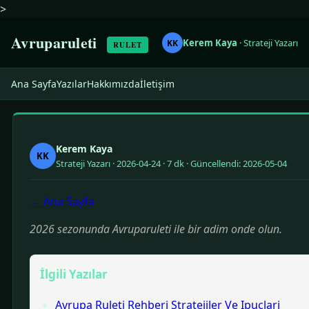
>
Avruparuleti
Kerem Kaya
· Strateji Yazarı
KK
RULET
Ana Sayfa
Yazılar
Hakkımızda
İletişim
Kerem Kaya
KK
Strateji Yazarı · 2026-04-24 · 7 dk · Güncellendi: 2026-05-04
← Ana Sayfa
2026 sezonunda Avruparuleti ile bir adim onde olun.
İlgili Yazılar
Avrupa Ruleti Rehberi Stratejiler Ve Ipuclari