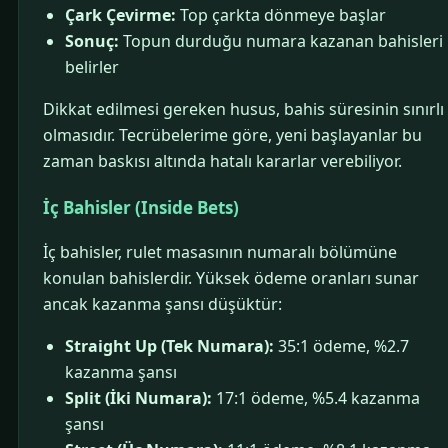
Çark Çevirme:
Top çarkta dönmeye başlar
Sonuç:
Topun durduğu numara kazanan bahisleri
belirler
Dikkat edilmesi gereken husus, bahis süresinin sınırlı
olmasıdır. Tecrübelerime göre, yeni başlayanlar bu
zaman baskısı altında hatalı kararlar verebiliyor.
İç Bahisler (Inside Bets)
İç bahisler, rulet masasının numaralı bölümüne
konulan bahislerdir. Yüksek ödeme oranları sunar
ancak kazanma şansı düşüktür:
Straight Up (Tek Numara):
35:1 ödeme, %2.7
kazanma şansı
Split (İki Numara):
17:1 ödeme, %5.4 kazanma
şansı