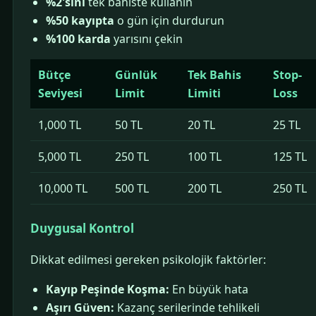
%2'sini
tek bahiste kullanın
%50 kayıpta
o gün için durdurun
%100 karda
yarısını çekin
Bütçe
Günlük
Tek Bahis
Stop-
Seviyesi
Limit
Limiti
Loss
1,000 TL
50 TL
20 TL
25 TL
5,000 TL
250 TL
100 TL
125 TL
10,000 TL
500 TL
200 TL
250 TL
Duygusal Kontrol
Dikkat edilmesi gereken psikolojik faktörler:
Kayıp Peşinde Koşma:
En büyük hata
Aşırı Güven:
Kazanç serilerinde tehlikeli