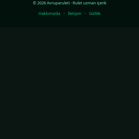
© 2026 Avruparuleti · Rulet uzman içerik
Hakkımızda
·
İletişim
·
Gizlilik