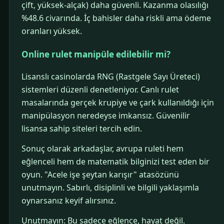
çift, yüksek-alçak) daha güvenli. Kazanma olasılığı
%48.6 civarında. İç bahisler daha riskli ama ödeme
oranları yüksek.
Online rulet manipüle edilebilir mi?
Lisanslı casinolarda RNG (Rastgele Sayı Üreteci)
sistemleri düzenli denetleniyor. Canlı rulet
masalarında gerçek krupiye ve çark kullanıldığı için
manipülasyon neredeyse imkansız. Güvenilir
lisansa sahip siteleri tercih edin.
Sonuç olarak arkadaşlar, avrupa ruleti hem
eğlenceli hem de matematik bilginizi test eden bir
oyun. "Acele işe şeytan karışır" atasözünü
unutmayın. Sabırlı, disiplinli ve bilgili yaklaşımla
oynarsanız keyif alırsınız.
Unutmayın: Bu sadece eğlence, hayat değil.