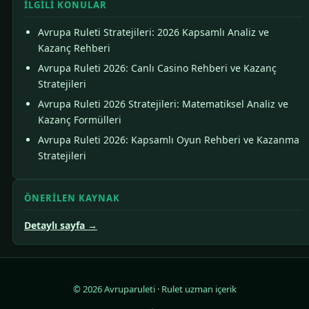
İLGILI KONULAR
Avrupa Ruleti Stratejileri: 2026 Kapsamlı Analiz ve
Kazanç Rehberi
Avrupa Ruleti 2026: Canlı Casino Rehberi ve Kazanç
Stratejileri
Avrupa Ruleti 2026 Stratejileri: Matematiksel Analiz ve
Kazanç Formülleri
Avrupa Ruleti 2026: Kapsamlı Oyun Rehberi ve Kazanma
Stratejileri
ÖNERILEN KAYNAK
Detaylı sayfa →
© 2026 Avruparuleti · Rulet uzman içerik