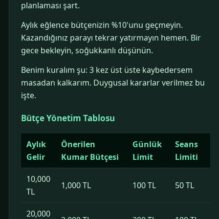
planlaması şart.
Aylık eğlence bütçenizin %10'unu geçmeyin.
Kazandığınız parayı tekrar yatırmayın hemen. Bir
gece bekleyin, soğukkanlı düşünün.
Benim kuralım şu: 3 kez üst üste kaybedersem
masadan kalkarım. Duygusal kararlar verilmez bu
işte.
Bütçe Yönetim Tablosu
Aylık
Önerilen
Günlük
Seans
Gelir
Kumar Bütçesi
Limit
Limiti
10,000
1,000 TL
100 TL
50 TL
TL
20,000