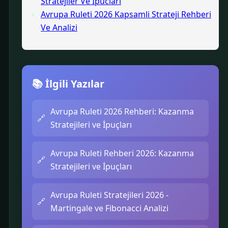
Stratejiler Ve Ipuclari
Avrupa Ruleti 2026 Kapsamli Strateji Rehberi
Ve Analizi
📚 İlgili Yazılar
Avrupa Ruleti 2026 Rehberi: Kazanma
🔗
Stratejileri ve İpuçları
Avrupa Ruleti Rehberi 2026: Kazanma
🔗
Stratejileri ve İpuçları
Avrupa Ruleti Stratejileri 2026 -
🔗
Martingale ve Fibonacci Analizi