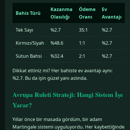
Kazanma
Ödeme
Ev
Bahis Türü
Olasılığı
Oranı
Avantajı
Tek Sayı
%2.7
35:1
%2.7
Kırmızı/Siyah
%48.6
1:1
%2.7
Sütun Bahsi
%32.4
2:1
%2.7
Dikkat ettiniz mi? Her bahiste ev avantajı aynı:
%2.7. Bu da işin güzel yanı aslında.
Avrupa Ruleti Strateji: Hangi Sistem İşe
Yarar?
Yıllar önce bir masada gördüm, bir adam
Martingale sistemi uyguluyordu. Her kaybettiğinde