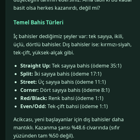
basit olsa herkes kazanırdı, değil mi?
Temel Bahis Türleri
İç bahisler dediğimiz şeyler var: tek sayıya, ikili,
üçlü, dörtlü bahisler. Dış bahisler ise: kırmızı-siyah,
tek-çift, yüksek-alçak gibi.
Straight Up:
Tek sayıya bahis (ödeme 35:1)
Split:
İki sayıya bahis (ödeme 17:1)
Street:
Üç sayıya bahis (ödeme 11:1)
Corner:
Dört sayıya bahis (ödeme 8:1)
Red/Black:
Renk bahsi (ödeme 1:1)
Even/Odd:
Tek-çift bahsi (ödeme 1:1)
Acikcası, yeni başlayanlar için dış bahisler daha
mantıklı. Kazanma şansı %48.6 civarında (sıfır
yüzünden tam %50 değil).