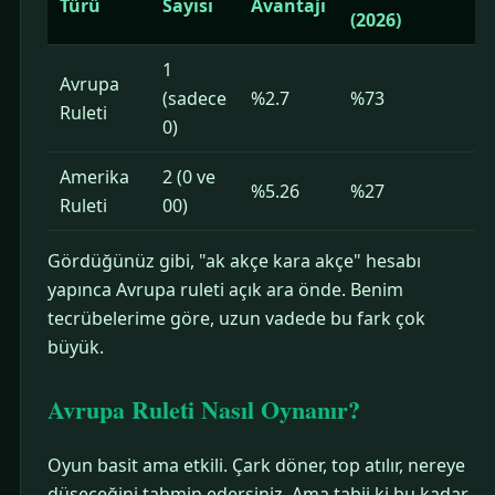
Türü
Sayısı
Avantajı
(2026)
1
Avrupa
(sadece
%2.7
%73
Ruleti
0)
Amerika
2 (0 ve
%5.26
%27
Ruleti
00)
Gördüğünüz gibi, "ak akçe kara akçe" hesabı
yapınca Avrupa ruleti açık ara önde. Benim
tecrübelerime göre, uzun vadede bu fark çok
büyük.
Avrupa Ruleti Nasıl Oynanır?
Oyun basit ama etkili. Çark döner, top atılır, nereye
düşeceğini tahmin edersiniz. Ama tabii ki bu kadar