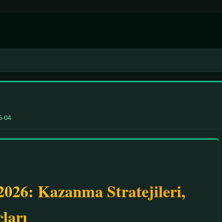
05-04
2026: Kazanma Stratejileri,
ları