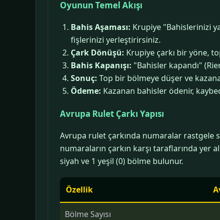
Oyunun Temel Akışı
Bahis Aşaması:
Krupiye "Bahislerinizi y
fişlerinizi yerleştirirsiniz.
Çark Dönüşü:
Krupiye çarkı bir yöne, top
Bahis Kapanışı:
"Bahisler kapandı" (Rien
Sonuç:
Top bir bölmeye düşer ve kazanan
Ödeme:
Kazanan bahisler ödenir, kaybed
Avrupa Rulet Çarkı Yapısı
Avrupa rulet çarkında numaralar rastgele sır
numaraların çarkın karşı taraflarında yer a
siyah ve 1 yeşil (0) bölme bulunur.
Özellik
A
Bölme Sayısı