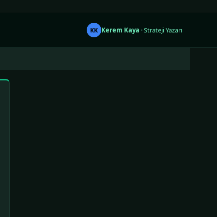
Kerem Kaya
· Strateji Yazarı
KK