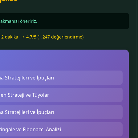
akmanızı öneririz.
2 dakika · ⭐ 4.7/5 (1.247 değerlendirme)
Stratejileri ve İpuçları
en Strateji ve Tüyolar
Stratejileri ve İpuçları
tingale ve Fibonacci Analizi