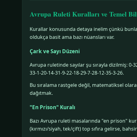
Avrupa Ruleti Kuralları ve Temel Bil
Kurallar konusunda detaya inelim çünkü bunları
oldukça basit ama bazı nüansları var.
Çark ve Sayı Düzeni
Avrupa ruletinde sayılar şu sırayla dizilmiş: 0
33-1-20-14-31-9-22-18-29-7-28-12-35-3-26.
Bu sıralama rastgele değil, matematiksel ola
dağıtmak.
"En Prison" Kuralı
Bazı Avrupa ruleti masalarında "en prison" kural
(kırmızı/siyah, tek/çift) top sıfıra gelirse, bahsi