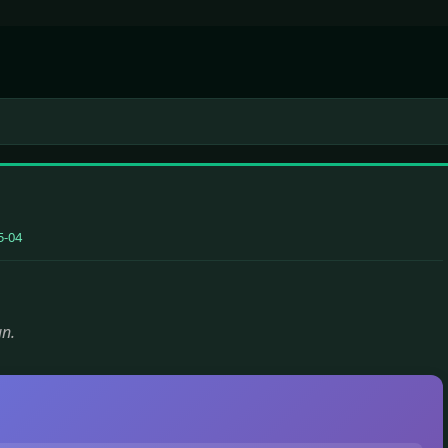
05-04
un.