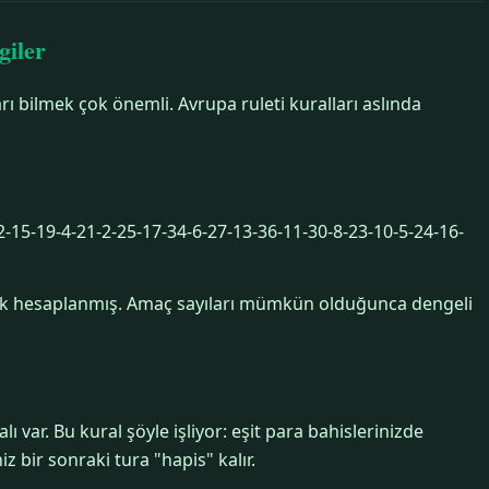
giler
 bilmek çok önemli. Avrupa ruleti kuralları aslında
-32-15-19-4-21-2-25-17-34-6-27-13-36-11-30-8-23-10-5-24-16-
rak hesaplanmış. Amaç sayıları mümkün olduğunca dengeli
ı var. Bu kural şöyle işliyor: eşit para bahislerinizde
niz bir sonraki tura "hapis" kalır.