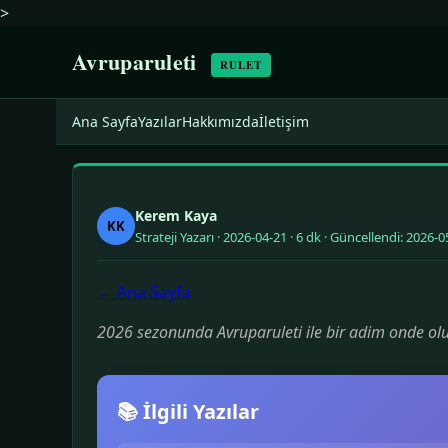
>
Avruparuleti
RULET
Ana Sayfa
Yazılar
Hakkımızda
İletişim
Kerem Kaya
KK
Strateji Yazarı · 2026-04-21 · 6 dk · Güncellendi: 2026-
← Ana Sayfa
2026 sezonunda Avruparuleti ile bir adim onde ol
📚 İlgili Yazılar