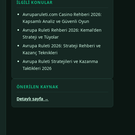
İLGILI KONULAR
Avruparuleti.com Casino Rehberi 2026:
Kapsamlı Analiz ve Güvenli Oyun
Avrupa Ruleti Rehberi 2026: Kemal'den
Strateji ve Tüyolar
Avrupa Ruleti 2026: Strateji Rehberi ve
Kazanç Teknikleri
Avrupa Ruleti Stratejileri ve Kazanma
Taktikleri 2026
ÖNERILEN KAYNAK
Detaylı sayfa →