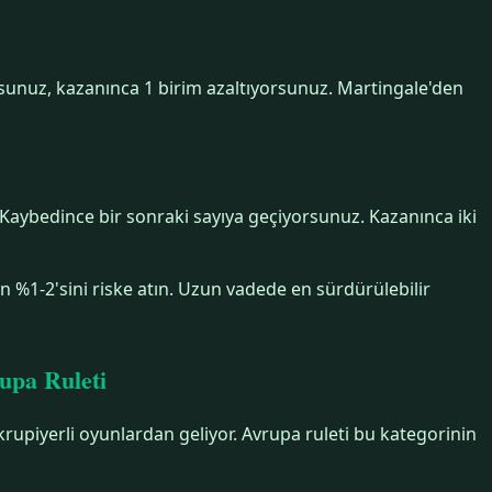
rsunuz, kazanınca 1 birim azaltıyorsunuz. Martingale'den
3... Kaybedince bir sonraki sayıya geçiyorsunuz. Kazanınca iki
n %1-2'sini riske atın. Uzun vadede en sürdürülebilir
upa Ruleti
rupiyerli oyunlardan geliyor. Avrupa ruleti bu kategorinin