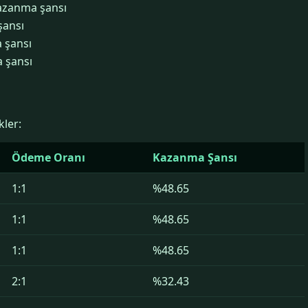
azanma şansı
şansı
 şansı
 şansı
ler:
Ödeme Oranı
Kazanma Şansı
1:1
%48.65
1:1
%48.65
1:1
%48.65
2:1
%32.43