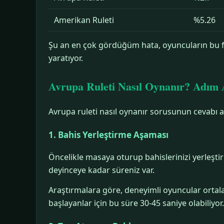
Amerikan Ruleti
%5.26
Şu an en çok gördüğüm hata, oyuncuların bu far
yaratıyor.
Avrupa Ruleti Nasıl Oynanır? Adım
Avrupa ruleti nasıl oynanır sorusunun cevabı a
1. Bahis Yerleştirme Aşaması
Öncelikle masaya oturup bahislerinizi yerleştir
deyinceye kadar süreniz var.
Araştırmalara göre, deneyimli oyuncular ortalam
başlayanlar için bu süre 30-45 saniye olabiliyor.