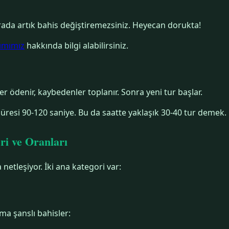
ırada artık bahis değiştiremezsiniz. Heyecan dorukta!
şımımız
hakkında bilgi alabilirsiniz.
r ödenir, kaybedenler toplanır. Sonra yeni tur başlar.
 süresi 90-120 saniye. Bu da saatte yaklaşık 30-40 tur demek.
ri ve Oranları
 netleşiyor. İki ana kategori var:
a şanslı bahisler: