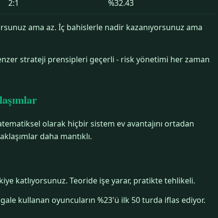
2:1
%32.43
yorsunuz ama az. İç bahislerle nadir kazanıyorsunuz ama
nzer strateji prensipleri geçerli - risk yönetimi her zaman
klaşımlar
atematiksel olarak hiçbir sistem ev avantajını ortadan
aklaşımlar daha mantıklı.
iye katlıyorsunuz. Teoride işe yarar, pratikte tehlikeli.
gale kullanan oyuncuların %23'ü ilk 50 turda iflas ediyor.